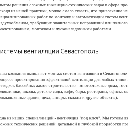
пытом решения сложных инженерно-технических задач в сфере про
сходя из нашей практики, можно смело сказать, что привлечение 
пециализированных работ по монтажу и автоматизации систем вен
оздухообменом, требующих значительных исправлений или полног
роектированием, монтажом и пусконаладочными работами.
истемы вентиляции Севастополь
аша компания выполняет монтаж систем вентиляции в Севастополе 
роцессе проектирования эффективной вентиляции для любых типов 
оттеджи, бассейны; жилое строительство - многоэтажные дома, го
оликлиники, школы, детские сады, кафе, бары, рестораны, офисы, 
ромышленные здания, цеха, ангары, склады и другие объекты).
дна из наших специализаций - вентиляция "под ключ". Мы готовы в
ложных технических решений, детальной и глубокой проработки пр