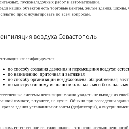
онтажных, пусконаладочных работ и автоматизации.
реди наших объектов есть торговые центры, жилые здания, школы
есплатно проконсультировать по всем вопросам.
ентиляция воздуха Севастополь
ентиляция классифицируется:
по способу создания давления и перемещения воздуха: естес
по назначению: приточная и вытяжная
по способу организации воздухообмена: общеобменная, мест
по конструктивному исполнению: канальная и бесканальная
стественные системы вентиляции можно увидеть не выходя из своей
 ванной комнате, в туалете, на кухне. Обычно при возведении зда
а кровле здания устанавливают зонты (дефлекторы), а внутри пом
 целом, естественное вентилирование - это относительно недорогой