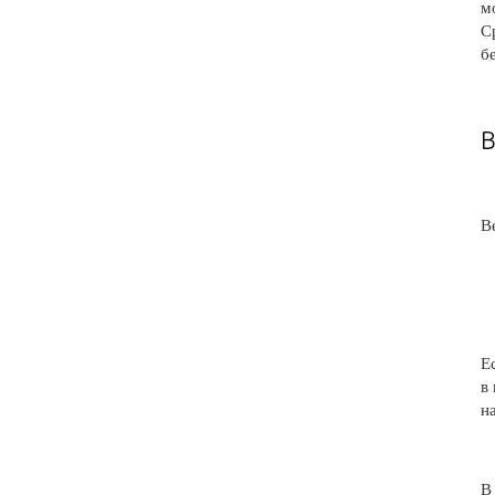
м
С
б
В
В
Е
в
н
В