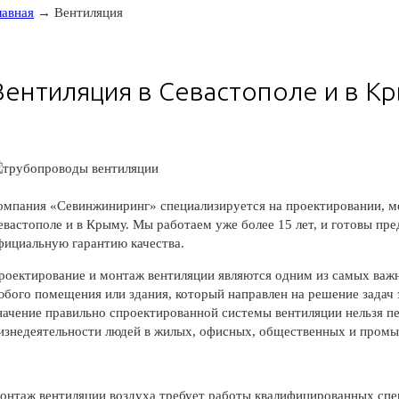
лавная
→ Вентиляция
Вентиляция в Севастополе и в К
омпания «Севинжиниринг» специализируется на проектировании, м
евастополе и в Крыму. Мы работаем уже более 15 лет, и готовы пр
фициальную гарантию качества.
роектирование и монтаж вентиляции являются одним из самых важн
юбого помещения или здания, который направлен на решение задач
начение правильно спроектированной системы вентиляции нельзя п
изнедеятельности людей в жилых, офисных, общественных и пром
онтаж вентиляции воздуха требует работы квалифицированных спе