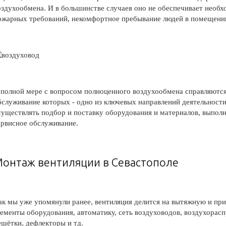
оздухообмена. И в большинстве случаев оно не обеспечивает необ
ожарных требований, некомфортное пребывание людей в помещении 
 полной мере с вопросом полноценного воздухообмена справляются
бслуживание которых - одно из ключевых направлений деятельност
существлять подбор и поставку оборудования и материалов, выпол
ервисное обслуживание.
онтаж вентиляции в Севастополе
ак мы уже упомянули ранее, вентиляция делится на вытяжную и при
лементы оборудования, автоматику, сеть воздуховодов, воздухорас
ешётки, дефлекторы и тд.