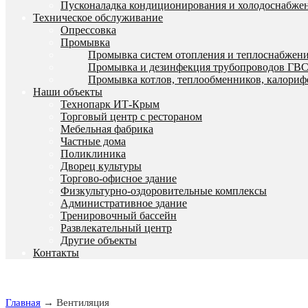
Пусконаладка кондиционирования и холодоснабже
Техническое обслуживание
Опрессовка
Промывка
Промывка систем отопления и теплоснабжен
Промывка и дезинфекция трубопроводов ГВ
Промывка котлов, теплообменников, калориф
Наши объекты
Технопарк ИТ-Крым
Торговый центр с рестораном
Мебельная фабрика
Частные дома
Поликлиника
Дворец культуры
Торгово-офисное здание
Физкультурно-оздоровительные комплексы
Административное здание
Тренировочный бассейн
Развлекательный центр
Другие объекты
Контакты
Главная
→ Вентиляция