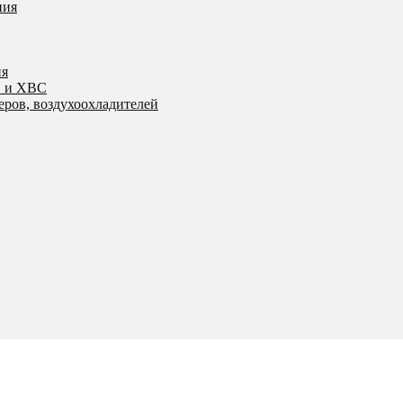
ния
ия
С и ХВС
еров, воздухоохладителей