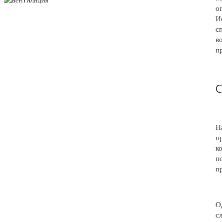
о
И
с
в
п
С
Н
п
к
п
п
О
с