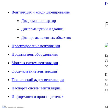
Г
Вентиляция и кондиционирование
Для домов и квартир
Для помещений и зданий
Для промышленных объектов
Проектирование вентиляции
Продажа вентоборудования
К
С
Монтаж систем вентиляции
о
Обслуживание вентиляции
П
Технический аудит вентиляции
л
З
Паспорта систем вентиляции
ж
Информация о производителях
М