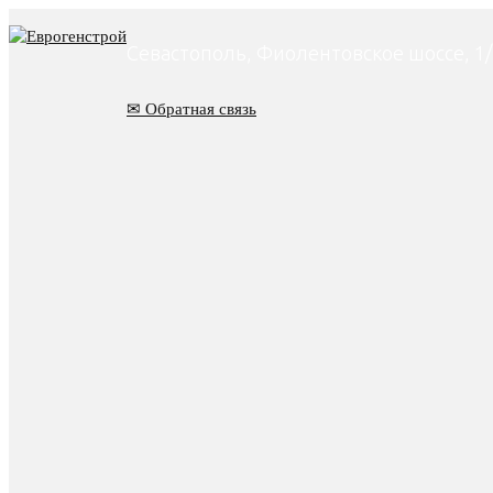
Перейти
к
Севастополь, Фиолентовское шоссе, 1/
содержанию
✉ Обратная связь