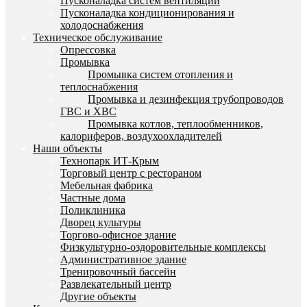
Пусконаладка систем вентиляции
Пусконаладка кондиционирования и
холодоснабжения
Техническое обслуживание
Опрессовка
Промывка
Промывка систем отопления и
теплоснабжения
Промывка и дезинфекция трубопроводов
ГВС и ХВС
Промывка котлов, теплообменников,
калориферов, воздухоохладителей
Наши объекты
Технопарк ИТ-Крым
Торговый центр с рестораном
Мебельная фабрика
Частные дома
Поликлиника
Дворец культуры
Торгово-офисное здание
Физкультурно-оздоровительные комплексы
Административное здание
Тренировочный бассейн
Развлекательный центр
Другие объекты