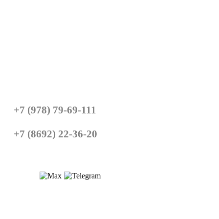
Политика конфиденциальности
Главная
Вентиляция
Кондиционирование
Пусконаладочные работы
Техническое обслуживание
Наши объекты
Статьи
+7 (978) 79-69-111
+7 (8692) 22-36-20
E-mail:
info@seving.ru
Севастополь, Фиолентовское
шоссе, 1/2
Мы работаем: Севастополь,
Инкерман, Балаклава,