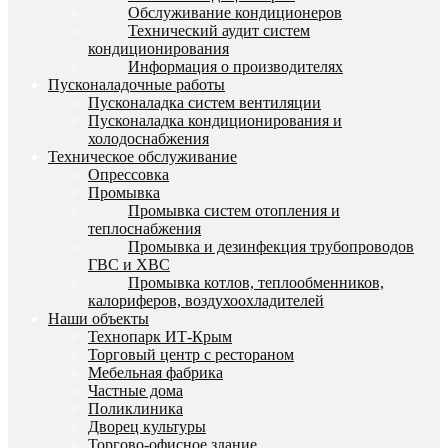
Обслуживание кондиционеров
Технический аудит систем
кондиционирования
Информация о производителях
Пусконаладочные работы
Пусконаладка систем вентиляции
Пусконаладка кондиционирования и
холодоснабжения
Техническое обслуживание
Опрессовка
Промывка
Промывка систем отопления и
теплоснабжения
Промывка и дезинфекция трубопроводов
ГВС и ХВС
Промывка котлов, теплообменников,
калориферов, воздухоохладителей
Наши объекты
Технопарк ИТ-Крым
Торговый центр с рестораном
Мебельная фабрика
Частные дома
Поликлиника
Дворец культуры
Торгово-офисное здание