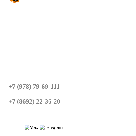
© Все права защищены
Политика конфиденциальности
Главная
Вентиляция
Кондиционирование
Пусконаладочные работы
Техническое обслуживание
Наши объекты
Статьи
+7 (978) 79-69-111
+7 (8692) 22-36-20
E-mail:
info@seving.ru
Севастополь, Фиолентовское